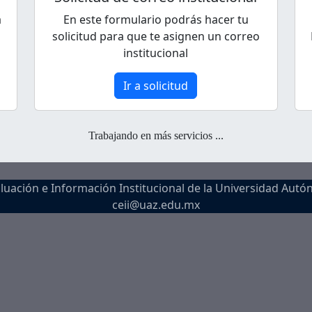
a
En este formulario podrás hacer tu
solicitud para que te asignen un correo
institucional
Ir a solicitud
Trabajando en más servicios ...
aluación e Información Institucional de la Universidad Autó
ceii@uaz.edu.mx